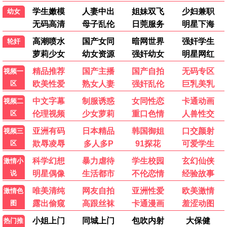
消暑胜地反击战 Summer's Last Resort
魂兮何所往
Water Park Shark
更新至高清
更新至HD
更新至HD
●
●
●
摄魂天母
寻找艾米丽
美食新闻报道
更新至HD
更新至HD
更新至第384期
●
●
●