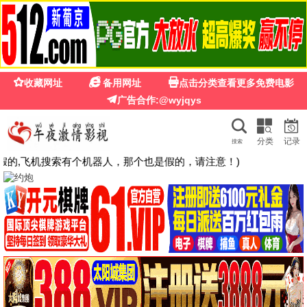
☰
🎬 悟空影视
🔍
都市古仙医
更新至第189集
🔥 热门推荐
HOT