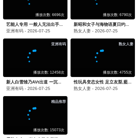
超超超超超喜欢你的100个女朋友 第三季
攻壳机动队
拜托了偶像公主
更新至第01集
更新至第01集
更新至第13集
●
●
●
天命
更新至第9集
●