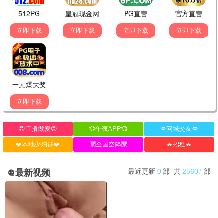
复婚前规则
更新至第17集
●
🎤 综艺
最新
全部
大陆
港台
欧美
Tzuyang几顿
这是我的西游2
你好星期六
更新至第06期
更新至20260704(游戏速看)
更新至20260704(特别企划)
●
●
●