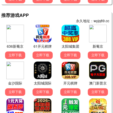
夜班结束后的吻来的猝不及防
问心2
云秀行
更新至第2集
完结
更新至第28集
●
●
●
男子心如钻
阿松与阿暖
悬案
更新至第12集
更新至第20集
更新至第4集
●
●
●