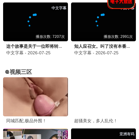
玩具总动员3
玩具总动员
ChaO，我代表人类跟人鱼结婚了
更新至HD
更新至HD
更新至HD
●
●
●
龙之心：灵界探访记
更新至HD
●
💬 观众留言 ·
条互动
6