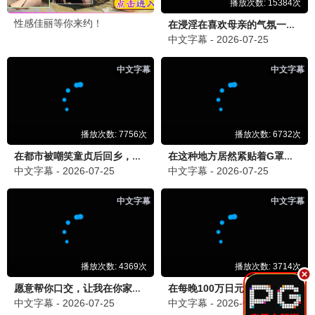
关于我转生变成史莱姆这档事 苍海之泪篇
小黄人与大怪兽
玩具总动员2
更新至HD
更新至HD
更新至HD
●
●
●