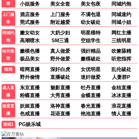
剃刀杀神
怒火焚情
营救夜莺
更新至HD
更新至高清
更新至HD
●
●
●
猛尸一家亲
更新至TC
●
📺 电视剧
最新
全部
国产
韩剧
美剧
日剧